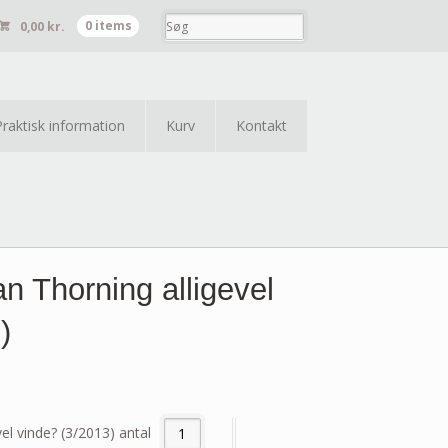
0,00
kr.
0 items
Praktisk information
Kurv
Kontakt
Thorning alligevel
)
l vinde? (3/2013) antal