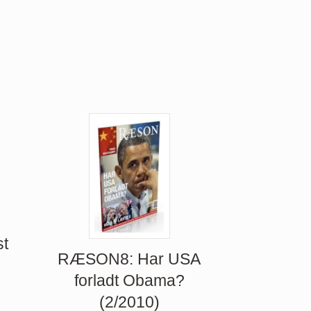
t
RÆSON8: Har USA
forladt Obama?
(2/2010)