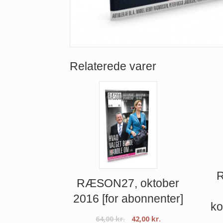
Relaterede varer
R
RÆSON27, oktober
2016 [for abonnenter]
ko
64,00
kr.
42,00
kr.