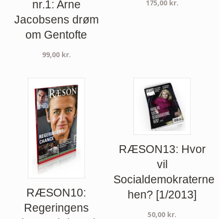
175,00
kr.
nr.1: Arne
Jacobsens drøm
om Gentofte
99,00
kr.
RÆSON13: Hvor
vil
Socialdemokraterne
RÆSON10:
hen? [1/2013]
Regeringens
50,00
kr.