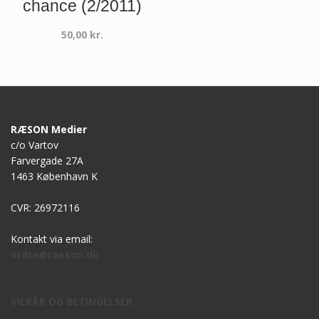
chance (2/2011)
50,00
kr.
RÆSON Medier
c/o Vartov
Farvergade 27A
1463 København K
CVR: 26972116
Kontakt via email:
ordre@raeson.dk
VILKÅR OG BETINGELSER