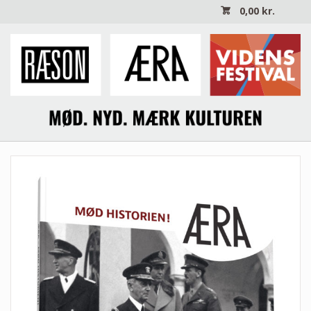
0,00
kr.