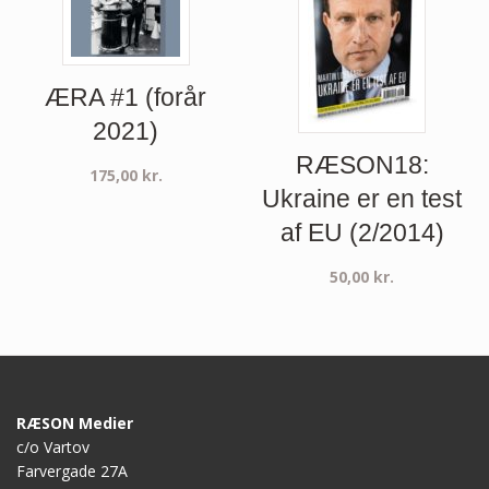
ÆRA #1 (forår
2021)
RÆSON18:
175,00
kr.
Ukraine er en test
af EU (2/2014)
50,00
kr.
RÆSON Medier
c/o Vartov
Farvergade 27A