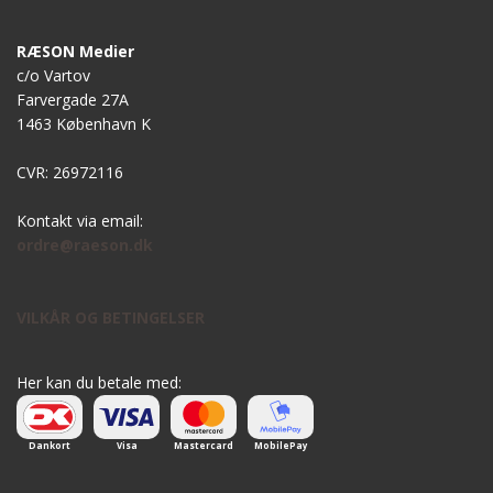
RÆSON Medier
c/o Vartov
Farvergade 27A
1463 København K
CVR: 26972116
Kontakt via email:
ordre@raeson.dk
VILKÅR OG BETINGELSER
Her kan du betale med:
Dankort
Visa
Mastercard
MobilePay