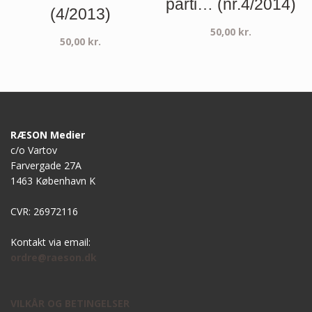
parti… (nr.4/2014)
(4/2013)
50,00
kr.
50,00
kr.
RÆSON Medier
c/o Vartov
Farvergade 27A
1463 København K
CVR: 26972116
Kontakt via email:
ordre@raeson.dk
VILKÅR OG BETINGELSER