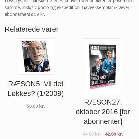
Løssalgspris i kioskerne er 79 kr. Her i webbutikken er prisen den
samme, inklusiv porto og ekspedition. Gaveeksemplar (kræver
abonnement): 59 kr.
Relaterede varer
RÆSON5: Vil det
Løkkes? (1/2009)
RÆSON27,
50,00
kr.
oktober 2016 [for
abonnenter]
64,00
kr.
42,00
kr.