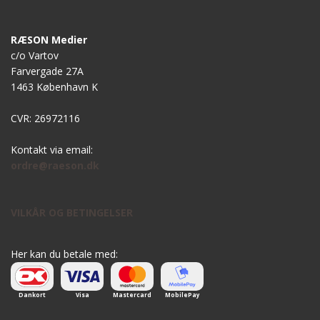
RÆSON Medier
c/o Vartov
Farvergade 27A
1463 København K
CVR: 26972116
Kontakt via email:
ordre@raeson.dk
VILKÅR OG BETINGELSER
Her kan du betale med:
Dankort
Visa
Mastercard
MobilePay