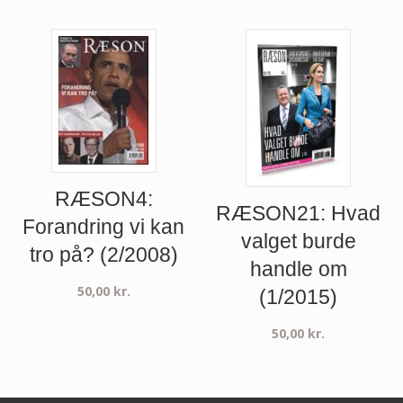
RÆSON4:
RÆSON21: Hvad
Forandring vi kan
valget burde
tro på? (2/2008)
handle om
50,00
kr.
(1/2015)
50,00
kr.