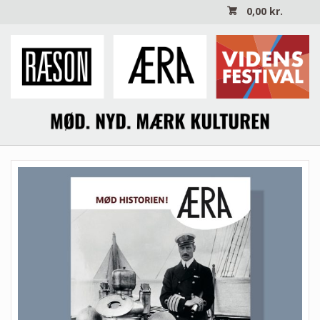
0,00
kr.