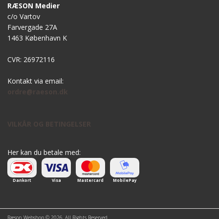
RÆSON Medier
c/o Vartov
Farvergade 27A
1463 København K
CVR: 26972116
Kontakt via email:
ordre@raeson.dk
VILKÅR OG BETINGELSER
Her kan du betale med:
Dankort
Visa
Mastercard
MobilePay
Ræson Webshop © 2026. All Rights Reserved.