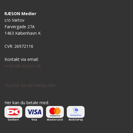
RÆSON Medier
c/o Vartov
Farvergade 27A
1463 København K
CVR: 26972116
Kontakt via email:
ordre@raeson.dk
VILKÅR OG BETINGELSER
Her kan du betale med:
Dankort
Visa
Mastercard
MobilePay