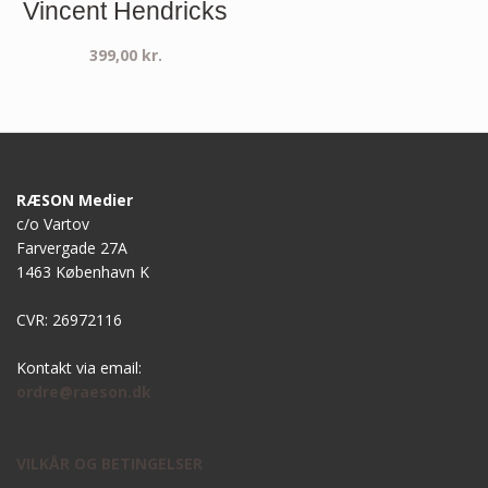
Vincent Hendricks
399,00
kr.
RÆSON Medier
c/o Vartov
Farvergade 27A
1463 København K
CVR: 26972116
Kontakt via email:
ordre@raeson.dk
VILKÅR OG BETINGELSER