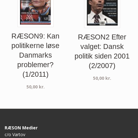
RÆSON9: Kan
RÆSON2 Efter
politikerne løse
valget: Dansk
Danmarks
politik siden 2001
problemer?
(2/2007)
(1/2011)
50,00
kr.
50,00
kr.
RÆSON Medier
c/o Vartov