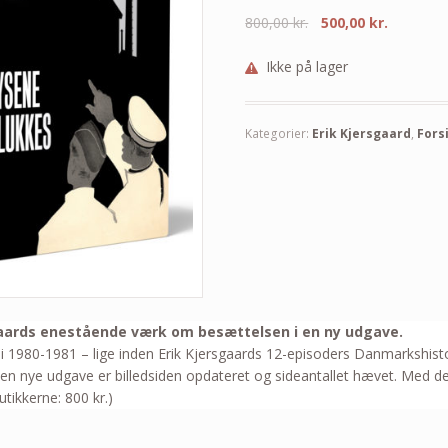
800,00
kr.
500,00
kr.
Ikke på lager
Kategorier:
Erik Kjersgaard
,
Fors
aards enestående værk om besættelsen i en ny udgave.
vet i 1980-1981 – lige inden Erik Kjersgaards 12-episoders Danmarkshis
den nye udgave er billedsiden opdateret og sideantallet hævet. Med d
utikkerne: 800 kr.)