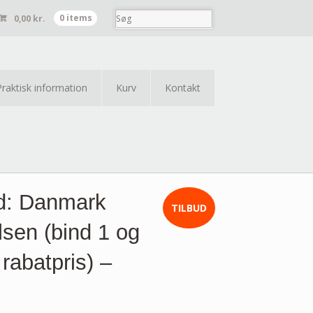
0,00
kr.
0 items
Praktisk information
Kurv
Kontakt
rd: Danmark
TILBUD
sen (bind 1 og
 rabatpris) –