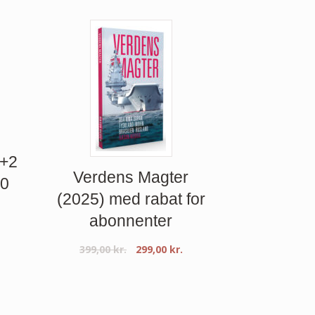
1+2
Verdens Magter
00
(2025) med rabat for
abonnenter
399,00
kr.
299,00
kr.